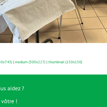
980x743)
|
medium (300x227)
|
thumbnail (150x150)
us aidez ?
 vôtre !