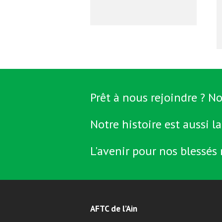
Prêt à nous rejoindre ? No
Notre histoire est aussi la
L'avenir pour nos blessés 
AFTC de l’Ain