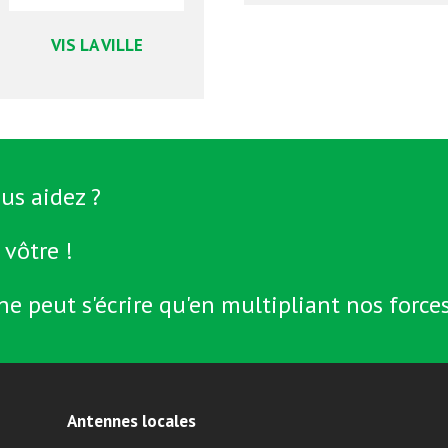
VIS LA VILLE
us aidez ?
 vôtre !
ne peut s'écrire qu'en multipliant nos forces
Antennes locales