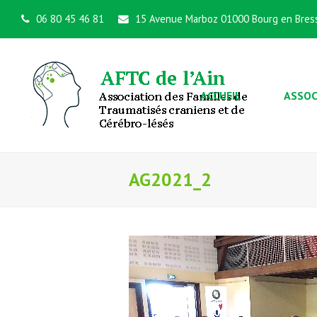
06 80 45 46 81
15 Avenue Marboz 01000 Bourg en Bres
ACCUEIL
ASSOC
AG2021_2