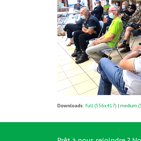
Downloads
:
full (556x417)
|
medium (
Prêt à nous rejoindre ? No