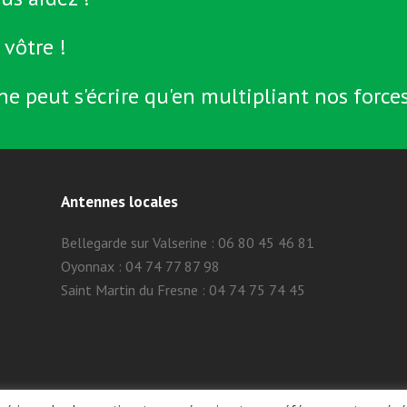
 vôtre !
ne peut s'écrire qu'en multipliant nos forces
Antennes locales
Bellegarde sur Valserine : 06 80 45 46 81
Oyonnax : 04 74 77 87 98
Saint Martin du Fresne : 04 74 75 74 45