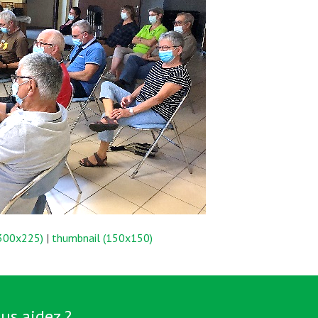
300x225)
|
thumbnail (150x150)
us aidez ?