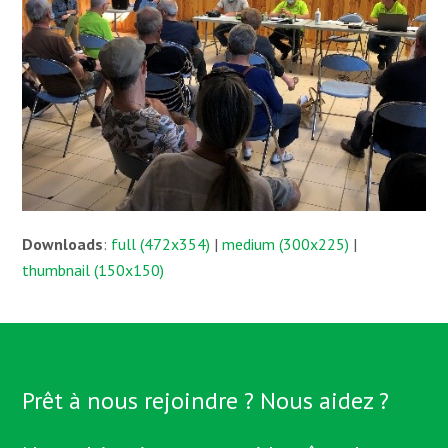
Downloads
:
full (472x354)
|
medium (300x225)
|
thumbnail (150x150)
Prêt à nous rejoindre ? Nous aidez ?