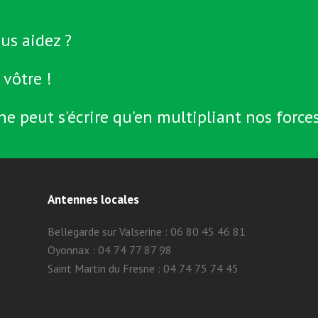
us aidez ?
 vôtre !
ne peut s'écrire qu'en multipliant nos forces
Antennes locales
Bellegarde sur Valserine : 06 80 45 46 81
Oyonnax : 04 74 77 87 98
Saint Martin du Fresne : 04 74 75 74 45