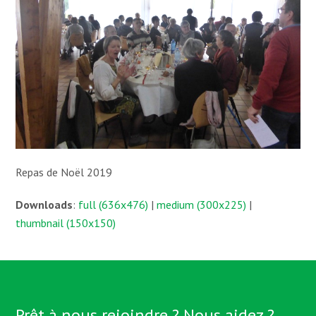
Repas de Noël 2019
Downloads
:
full (636x476)
|
medium (300x225)
|
thumbnail (150x150)
Prêt à nous rejoindre ? Nous aidez ?