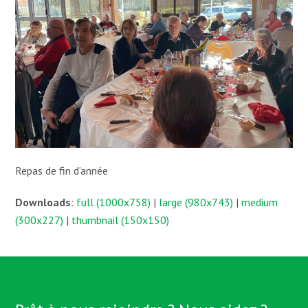
Repas de fin d’année
Downloads
:
full (1000x758)
|
large (980x743)
|
medium
(300x227)
|
thumbnail (150x150)