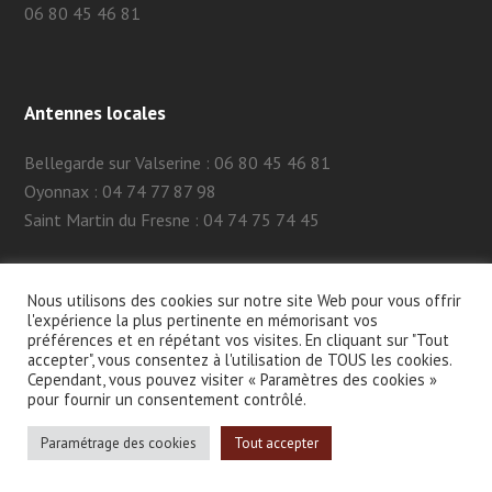
06 80 45 46 81
Antennes locales
Bellegarde sur Valserine : 06 80 45 46 81
Oyonnax : 04 74 77 87 98
Saint Martin du Fresne : 04 74 75 74 45
Nous utilisons des cookies sur notre site Web pour vous offrir
l'expérience la plus pertinente en mémorisant vos
préférences et en répétant vos visites. En cliquant sur "Tout
accepter", vous consentez à l'utilisation de TOUS les cookies.
Cependant, vous pouvez visiter « Paramètres des cookies »
2026 - AFTC 01 -
MENTIONS LÉGALES
- SITE CRÉÉ PAR
MA-
pour fournir un consentement contrôlé.
NAÏS
CE SITE EST PROTÉGÉ PAR RECAPTCHA ET GOOGLE.
Paramétrage des cookies
Tout accepter
POLITIQUE DE CONFIDENTIALITÉ GOOGLE
ET
CONDITIONS
D'UTILISATION