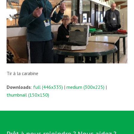
Tir à la carabine
Downloads
:
full (446x335)
|
medium (300x225)
|
thumbnail (150x150)
Prêt à nous rejoindre ? Nous aidez ?