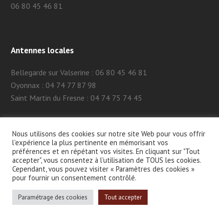
06 80 45 46 81
Antennes locales
Bellegarde sur Valserine : 06 80 45 46 81
Oyonnax : 04 74 77 87 98
Saint Martin du Fresne : 04 74 75 74 45
Nous utilisons des cookies sur notre site Web pour vous offrir
l'expérience la plus pertinente en mémorisant vos
préférences et en répétant vos visites. En cliquant sur "Tout
accepter", vous consentez à l'utilisation de TOUS les cookies.
Cependant, vous pouvez visiter « Paramètres des cookies »
2026 - AFTC 01 -
MENTIONS LÉGALES
- SITE CRÉÉ PAR
MA-
pour fournir un consentement contrôlé.
NAÏS
CE SITE EST PROTÉGÉ PAR RECAPTCHA ET GOOGLE.
Paramétrage des cookies
Tout accepter
POLITIQUE DE CONFIDENTIALITÉ GOOGLE
ET
CONDITIONS
D'UTILISATION