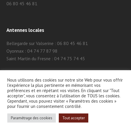
06 80 45 46 81
Antennes locales
Bellegarde sur Valserine : 06 80 45 46 81
Oyonnax : 04 74 77 87 98
Saint Martin du Fresne : 04 74 75 74 45
Nous utilisons des cookies sur notre site Web pour vous offrir
l'expérience la plus pertinente en mémorisant vos
préférences et en répétant vos visites. En cliquant sur "Tout
accepter", vous consentez à l'utilisation de TOUS les cookies.
Cependant, vous pouvez visiter « Paramètres des cookies »
2026 - AFTC 01 -
MENTIONS LÉGALES
- SITE CRÉÉ PAR
MA-
pour fournir un consentement contrôlé.
NAÏS
CE SITE EST PROTÉGÉ PAR RECAPTCHA ET GOOGLE.
Paramétrage des cookies
Tout accepter
POLITIQUE DE CONFIDENTIALITÉ GOOGLE
ET
CONDITIONS
D'UTILISATION