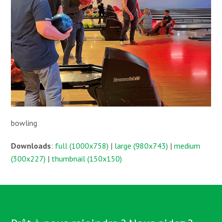
bowling
Downloads
:
full (1000x758)
|
large (980x743)
|
medium
(300x227)
|
thumbnail (150x150)