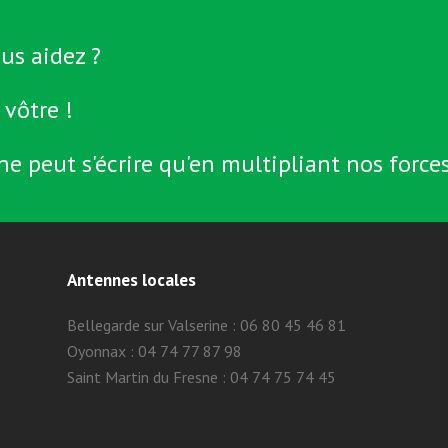
us aidez ?
 vôtre !
ne peut s'écrire qu'en multipliant nos forces
Antennes locales
Bellegarde sur Valserine : 06 80 45 46 81
Oyonnax : 04 74 77 87 98
Saint Martin du Fresne : 04 74 75 74 45