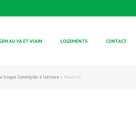
GEM AU VA ET VI’AIN
LOGEMENTS
CONTACT
a troupe Comédy’Ain à Izernore
»
theatre3