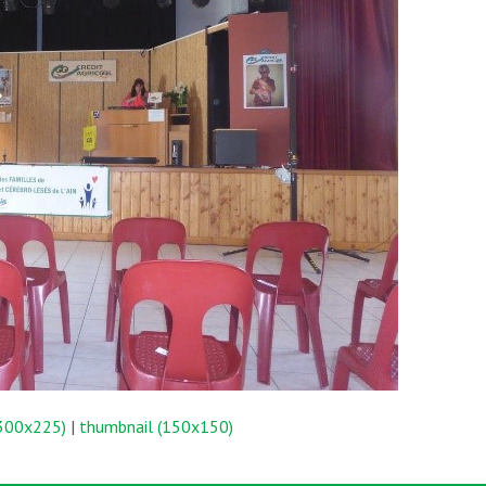
300x225)
|
thumbnail (150x150)