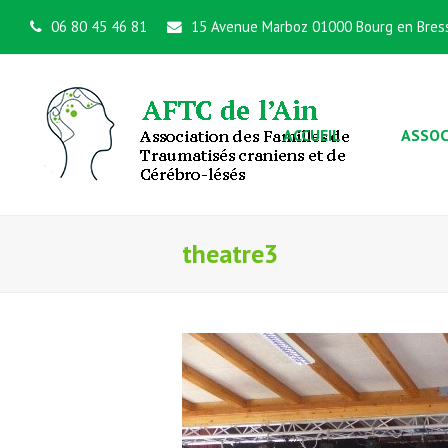
06 80 45 46 81
15 Avenue Marboz 01000 Bourg en Bres
ACCUEIL
ASSOC
theatre3