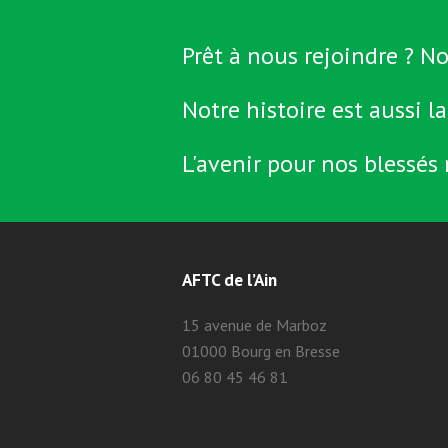
Prêt à nous rejoindre ? No
Notre histoire est aussi la
L'avenir pour nos blessés 
AFTC de l’Ain
15 avenue de Marboz
01000 Bourg en Bresse
06 80 45 46 81