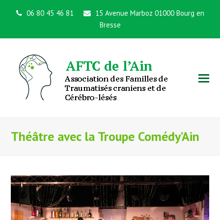
06 80 45 46 81
15 Avenue Marboz 01000 Bourg en
Bresse
Théâtre avec la Troupe Comédy’Ain