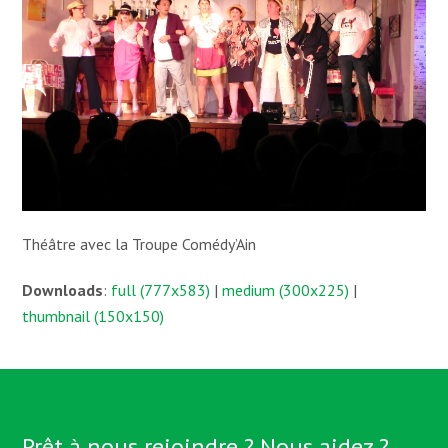
Théâtre avec la Troupe Comédy’Ain
Downloads
:
full (777x583)
|
medium (300x225)
|
thumbnail (150x150)
Prêt à nous rejoindre ? Nous aidez ?