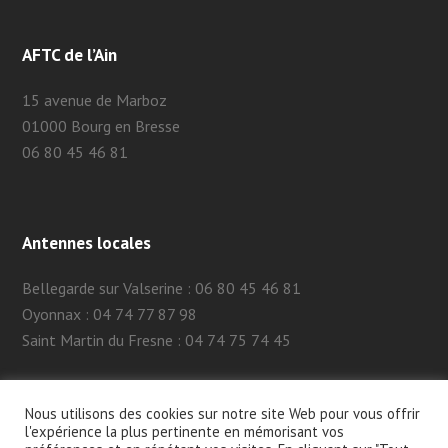
AFTC de l’Ain
15 avenue de Marboz
01000 Bourg en Bresse
06 80 45 46 81
Antennes locales
Bellegarde sur Valserine : 06 80 45 46 81
Oyonnax : 04 74 77 87 98
Saint Martin du Fresne : 04 74 75 74 45
Nous utilisons des cookies sur notre site Web pour vous offrir
l'expérience la plus pertinente en mémorisant vos