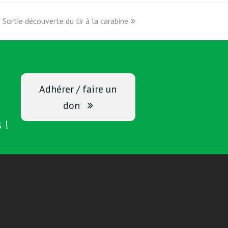
Sortie découverte du tir à la carabine
next
post:
Adhérer / faire un
don
 !