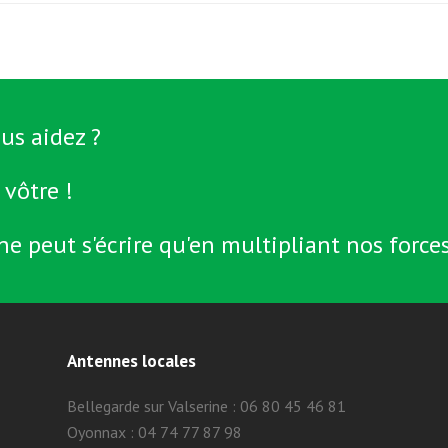
us aidez ?
 vôtre !
ne peut s'écrire qu'en multipliant nos forces
Antennes locales
Bellegarde sur Valserine : 06 80 45 46 81
Oyonnax : 04 74 77 87 98