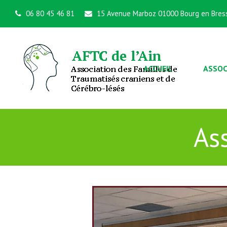
06 80 45 46 81
15 Avenue Marboz 01000 Bourg en Bres
ACCUEIL
ASSOC
As