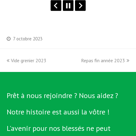
7 octobre 2023
previous
Vide grenier 2023
Repas fin année 2023
next
post:
post:
Prêt à nous rejoindre ? Nous aidez ?
Notre histoire est aussi la vôtre !
L'avenir pour nos blessés ne peut