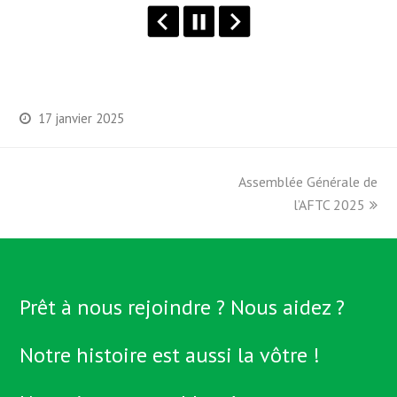
17 janvier 2025
Assemblée Générale de
next
post:
l’AFTC 2025
Prêt à nous rejoindre ? Nous aidez ?
Notre histoire est aussi la vôtre !