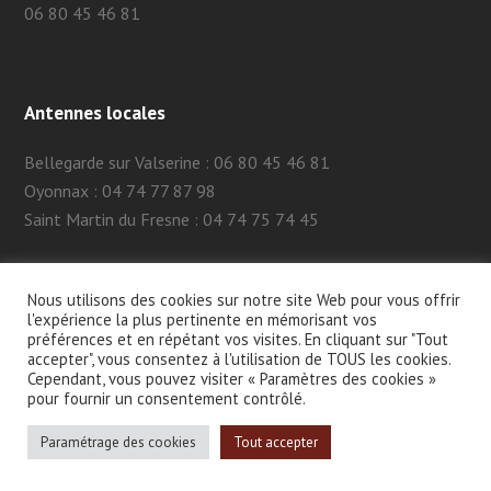
06 80 45 46 81
Antennes locales
Bellegarde sur Valserine : 06 80 45 46 81
Oyonnax : 04 74 77 87 98
Saint Martin du Fresne : 04 74 75 74 45
Nous utilisons des cookies sur notre site Web pour vous offrir
l'expérience la plus pertinente en mémorisant vos
préférences et en répétant vos visites. En cliquant sur "Tout
accepter", vous consentez à l'utilisation de TOUS les cookies.
Cependant, vous pouvez visiter « Paramètres des cookies »
2026 - AFTC 01 -
MENTIONS LÉGALES
- SITE CRÉÉ PAR
MA-
pour fournir un consentement contrôlé.
NAÏS
CE SITE EST PROTÉGÉ PAR RECAPTCHA ET GOOGLE.
Paramétrage des cookies
Tout accepter
POLITIQUE DE CONFIDENTIALITÉ GOOGLE
ET
CONDITIONS
D'UTILISATION