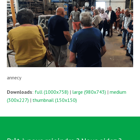
annecy
Downloads
:
full (1000x758)
|
large (980x743)
|
medium
(300x227)
|
thumbnail (150x150)