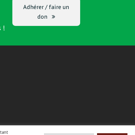
Adhérer / faire un
don
 !
étant