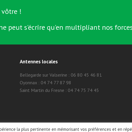
 vôtre !
ne peut s'écrire qu'en multipliant nos forces
Antennes locales
Bellegarde sur Valserine : 06 80 45 46 81
Oyonnax : 04 74 77 87 98
Saint Martin du Fresne : 04 74 75 74 45
expérience la plus pertinente en mémorisant vos préférences et en rép