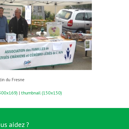
tin du Fresne
300x169)
|
thumbnail (150x150)
us aidez ?